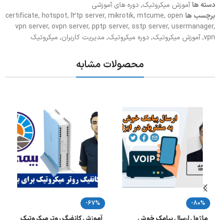
دسته ها
آموزش میکروتیک
,
دوره های آموزشی
برچسب ها
open
,
mtcume
,
mikrotik
,
l2tp server
,
hotspot
,
certificate
vpn server
,
ovpn server
,
pptp server
,
sstp server
,
usermanager
,
vpn
,
آموزش میکروتیک
,
دوره میکروتیک
,
مدیریت کاربران
,
میکروتیک
محصولات مشابه
-67%
-80%
ماژول ارسال پیامک خوش
آموزش کانفیگ روتر میکروتیک