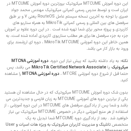
این دوره آموزش MTCUME میکروتیک بروزترین دوره آموزش MTCUME در
ایران است و توسط مدرس رسمی کمپانی میکروتیک مهندس محمد جواد
صبری با توجه به آخرین نسخه سیستم عامل RouteOS یعنی 7 و بر طبق
سرفصل های بین المللی و رسمی کمپانی MikroTik به همراه سناریو های
کاربردی و پروژه محور برای شما تهیه شده است . در این دوره علاوه بر آموزش
جزء به جزء سرفصل ها،برای هر مطلب سناریوی کاربردی آماده شده است، به
همین خاطر این دوره آموزشی MikroTik MTCUME ، دوره ای ارزشمند برای
ورود به بازار کار می باشد.
نکته
: به یاد داشته باشید که پیش نیاز این دوره،
دوره آموزشی MTCNA
میکروتیک
یا
MikroTik Certified Network Associate
می باشد، پس
حتما قبل از شروع دوره آموزشی MTCRE ،
دوره آموزشی MTCNA
را مشاهده
کنید.
بدون شک دوره آموزش MTCUME میکروتیک که در حال مشاهده آن هستید
یکی از برترین دوره های آموزشی MTCUME به زبان فارسی و جدیدترین می
باشد و شما پس از یادگیری سرفصل های MTCUME در این دوره آموزشی ، از
استفاده از هر منبع آموزشی دیگر در خصوص MTCUME میکروتیک بی نیاز
خواهید شد . بعد از یادگیری دوره MTCUME شما تبدیل به یک
متخصص
تانلینگ و مدیریت کاربران میکروتیک به ویژه هات اسپات و User