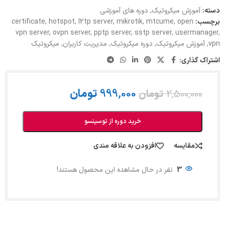
دسته:
آموزش میکروتیک
,
دوره های آموزشی
برچسب:
open
,
mtcume
,
mikrotik
,
l2tp server
,
hotspot
,
certificate
vpn server
,
ovpn server
,
pptp server
,
sstp server
,
usermanager
,
vpn
,
آموزش میکروتیک
,
دوره میکروتیک
,
مدیریت کاربران
,
میکروتیک
اشتراک گذاری:
999,000
تومان
2,500,000
تومان
خرید دوره از توسینسو
مقایسه
افزودن به علاقه مندی
3
نفر در حال مشاهده این محصول هستند!