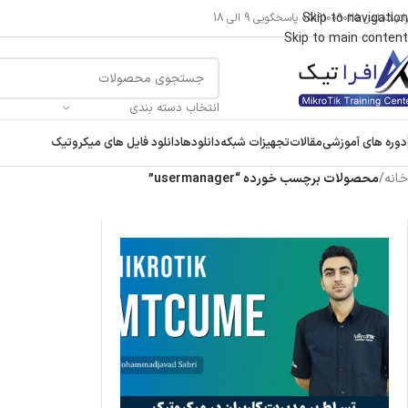
Skip to navigation
راتیک
تلفن 05191009025 پاسخگویی 9 الی 18
Skip to main content
انتخاب دسته بندی
دوره های آموزشی
مقالات
تجهیزات شبکه
دانلودها
دانلود فایل های میکروتیک
خانه
/
محصولات برچسب خورده “usermanager”