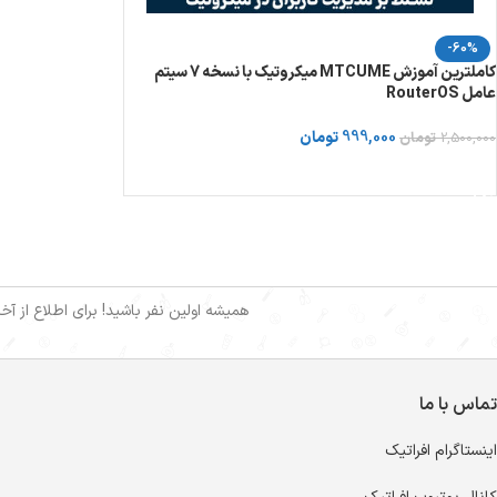
-60%
کاملترین آموزش MTCUME میکروتیک با نسخه 7 سیتم
عامل RouterOS
999,000
تومان
2,500,000
تومان
خرید دوره از توسینسو
همیشه اولین نفر باشید! برای اطلاع از آ
تماس با ما
اینستاگرام افراتیک