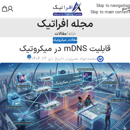
Skip to navigation
منو
Skip to main content
مجله افراتیک
خانه
/
مقالات
مقالات
,
میکروتیک
قابلیت mDNS در میکروتیک
0
محمدجواد صبری
در تاریخ دی 26, 1404