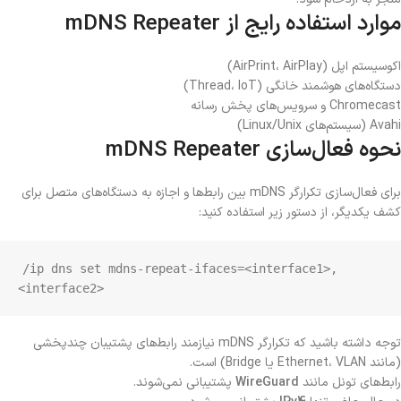
موارد استفاده رایج از mDNS Repeater
اکوسیستم اپل (AirPrint، AirPlay)
دستگاه‌های هوشمند خانگی (Thread، IoT)
Chromecast و سرویس‌های پخش رسانه
Avahi (سیستم‌های Linux/Unix)
نحوه فعال‌سازی mDNS Repeater
برای فعال‌سازی تکرارگر mDNS بین رابط‌ها و اجازه به دستگاه‌های متصل برای
کشف یکدیگر، از دستور زیر استفاده کنید:
/ip dns set mdns-repeat-ifaces=<interface1>,
<interface2>
توجه داشته باشید که تکرارگر mDNS نیازمند رابط‌های پشتیبان چندپخشی
(مانند Ethernet، VLAN یا Bridge) است.
رابط‌های تونل مانند
WireGuard
پشتیبانی نمی‌شوند.