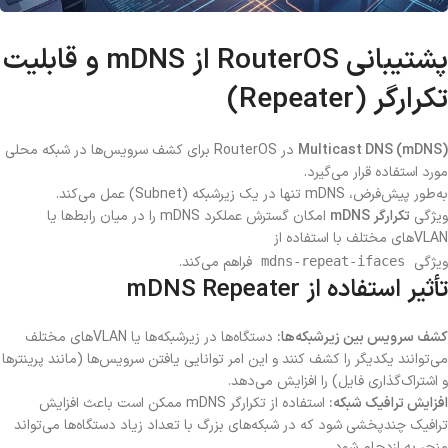
پشتیبانی RouterOS از mDNS و قابلیت
تکرارگر (Repeater)
Multicast DNS (mDNS)
در RouterOS برای کشف سرویس‌ها در شبکه محلی
مورد استفاده قرار می‌گیرد.
به‌طور پیش‌فرض، mDNS تنها در یک زیرشبکه (Subnet) عمل می‌کند.
ویژگی
تکرارگر mDNS
امکان گسترش عملکرد mDNS را در میان رابط‌ها یا
VLANهای مختلف با استفاده از
ویژگی
فراهم می‌کند.
mdns-repeat-ifaces
تأثیر استفاده از mDNS Repeater
کشف سرویس بین زیرشبکه‌ها:
دستگاه‌ها در زیرشبکه‌ها یا VLANهای مختلف
می‌توانند یکدیگر را کشف کنند و این امر توانایی یافتن سرویس‌ها (مانند پرینترها
و اشتراک‌گذاری فایل) را افزایش می‌دهد.
افزایش ترافیک شبکه:
استفاده از تکرارگر mDNS ممکن است باعث افزایش
ترافیک چندپخشی شود که در شبکه‌های بزرگ با تعداد زیاد دستگاه‌ها می‌تواند
منجر به ازدحام شود.