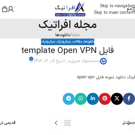
Skip to navigation
منو
Skip to main content
مجله افراتیک
خانه
/
دانلودها
دانلودها
,
مقالات
,
میکروتیک
,
میکروتیک
فایل template Open VPN
0
محمدجواد صبری
در تاریخ آذر 12, 1402
لینک دانلود نمونه فایل open vpn
جدیدتر
قدیمی تر