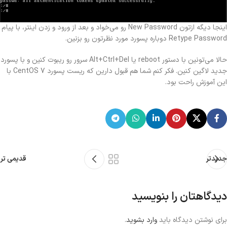
اینجا دیگه ازتون New Password رو می‌خواد و بعد از ورود و زدن اینتر، با پیام
Retype Password دوباره پسورد مورد نظرتون رو بزنین.
حالا می‌تونین با دستور reboot یا Alt+Ctrl+Del سرور رو ریبوت کنین و با پسورد
جدید لاگین کنین. فکر کنم شما هم قبول دارین که ریست پسورد CentOS 7 با
این آموزش راحت بود.
جدیدتر
قدیمی تر
دیدگاهتان را بنویسید
برای نوشتن دیدگاه باید
وارد بشوید
.