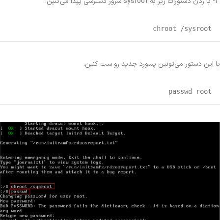
3- با زدن دستورات زیر به sysroot سرور دسترسی پیدا می‌کنین.
chroot /sysroot
با این دستور می‌تونین پسورد جدید رو ست کنین.
passwd root