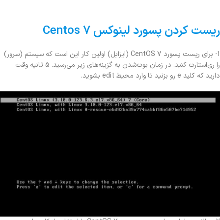
ریست کردن پسورد لینوکس Centos 7
1- برای ریست پسورد CentOS 7 (ایزابل) اولین کار این است که سیستم (سرور)
را ری‌استارت کنید. در زمان بوت‌شدن به گزینه‌های زیر می‌رسید. 5 ثانیه وقت
دارید که کلید e رو بزنید تا وارد محیط edit بشوید.