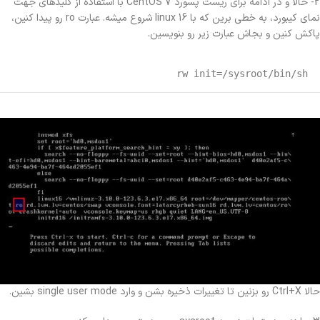
2- حالا و در ادامه برای ریست پسورد CentOS 7 با استفاده از کلیدهای جهت
نمای کیبورد، به خطی برین که با linux 16 شروع میشه. عبارت ro رو پیدا کنین،
پاکش کنین و بجاش عبارت زیر رو بنویسین.
rw init=/sysroot/bin/sh
حالا Ctrl+X رو بزنین تا تغییرات ذخیره بشن و وارد single user mode بشین.