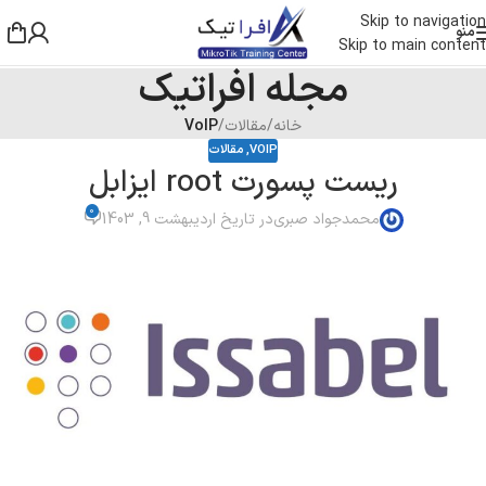
Skip to navigation
منو
Skip to main content
مجله افراتیک
خانه
/
مقالات
/
VoIP
VOIP
,
مقالات
ریست پسورت root ایزابل
0
محمدجواد صبری
در تاریخ اردیبهشت 9, 1403