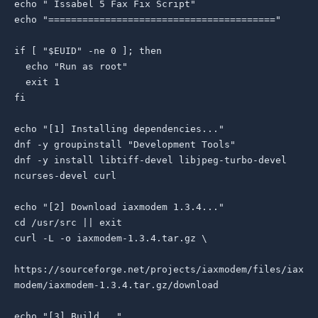
echo " Issabel 5 Fax Fix Script"

echo "========================================"

if [ "$EUID" -ne 0 ]; then

  echo "Run as root"

  exit 1

fi

echo "[1] Installing dependencies..."

dnf -y groupinstall "Development Tools"

dnf -y install libtiff-devel libjpeg-turbo-devel 
ncurses-devel curl

echo "[2] Download iaxmodem 1.3.4..."

cd /usr/src || exit

curl -L -o iaxmodem-1.3.4.tar.gz \

https://sourceforge.net/projects/iaxmodem/files/iax
modem/iaxmodem-1.3.4.tar.gz/download

echo "[3] Build..."
