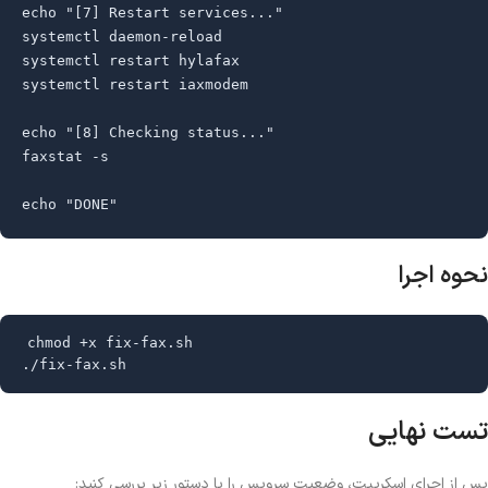
echo "[7] Restart services..."

systemctl daemon-reload

systemctl restart hylafax

systemctl restart iaxmodem

echo "[8] Checking status..."

faxstat -s

echo "DONE"
نحوه اجرا
chmod +x fix-fax.sh

./fix-fax.sh
تست نهایی
پس از اجرای اسکریپت، وضعیت سرویس را با دستور زیر بررسی کنید: