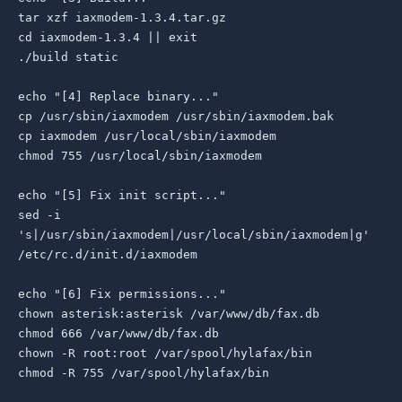
tar xzf iaxmodem-1.3.4.tar.gz

cd iaxmodem-1.3.4 || exit

./build static

echo "[4] Replace binary..."

cp /usr/sbin/iaxmodem /usr/sbin/iaxmodem.bak

cp iaxmodem /usr/local/sbin/iaxmodem

chmod 755 /usr/local/sbin/iaxmodem

echo "[5] Fix init script..."

sed -i 
's|/usr/sbin/iaxmodem|/usr/local/sbin/iaxmodem|g' 
/etc/rc.d/init.d/iaxmodem

echo "[6] Fix permissions..."

chown asterisk:asterisk /var/www/db/fax.db

chmod 666 /var/www/db/fax.db

chown -R root:root /var/spool/hylafax/bin

chmod -R 755 /var/spool/hylafax/bin
