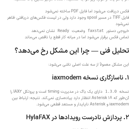
فکس دریافت می‌شود اما فایل PDF ساخته نمی‌شود
فایل TIFF در مسیر spool وجود دارد ولی در لیست فکس‌های دریافتی ظاهر
نمی‌شود
خروجی دستور
وضعیت
نشان نمی‌دهد
Ready
faxstat
تماس فکس برقرار می‌شود اما در میانه کار قطع یا ناقص می‌ماند
تحلیل فنی — چرا این مشکل رخ می‌دهد؟
این مشکل معمولاً از سه علت اصلی ناشی می‌شود:
۱. ناسازگاری نسخه iaxmodem
نسخه
دارای یک باگ در مدیریت timing است و پروتکل IAX2 را
1.3.0
آن‌طور که Asterisk 18 انتظار دارد پیاده‌سازی نمی‌کند. نتیجه: ارتباط بین
iaxmodem و Asterisk ناپایدار و مستعد قطعی می‌شود.
۲. پردازش نادرست رویدادها در HylaFAX