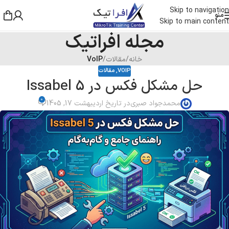
Skip to navigation
منو
Skip to main content
مجله افراتیک
خانه
/
مقالات
/
VoIP
VOIP
,
مقالات
حل مشکل فکس در Issabel 5
0
محمدجواد صبری
در تاریخ اردیبهشت 17, 1405