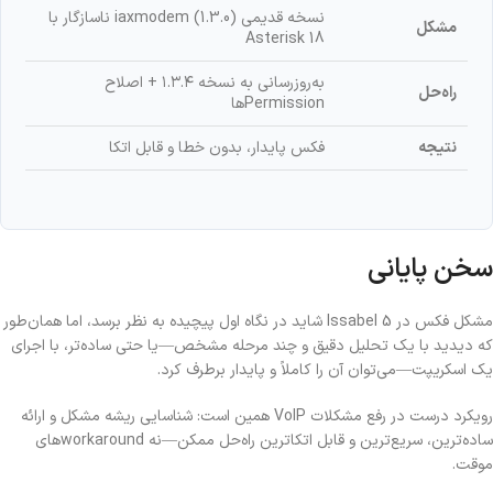
نسخه قدیمی iaxmodem (1.3.0) ناسازگار با
مشکل
Asterisk 18
به‌روزرسانی به نسخه ۱.۳.۴ + اصلاح
راه‌حل
Permissionها
نتیجه
فکس پایدار، بدون خطا و قابل اتکا
سخن پایانی
مشکل فکس در Issabel 5 شاید در نگاه اول پیچیده به نظر برسد، اما همان‌طور
که دیدید با یک تحلیل دقیق و چند مرحله مشخص—یا حتی ساده‌تر، با اجرای
یک اسکریپت—می‌توان آن را کاملاً و پایدار برطرف کرد.
رویکرد درست در رفع مشکلات VoIP همین است: شناسایی ریشه مشکل و ارائه
ساده‌ترین، سریع‌ترین و قابل اتکاترین راه‌حل ممکن—نه workaroundهای
موقت.