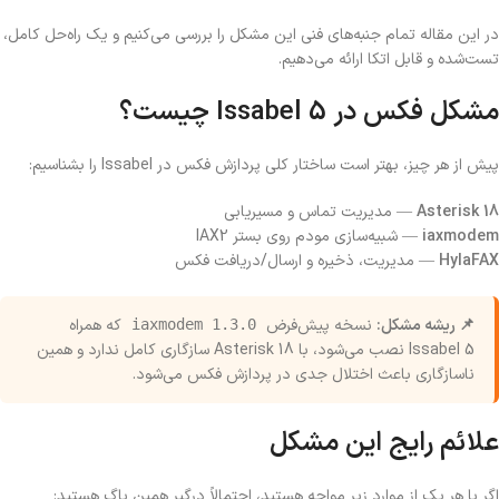
در این مقاله تمام جنبه‌های فنی این مشکل را بررسی می‌کنیم و یک راه‌حل کامل،
تست‌شده و قابل اتکا ارائه می‌دهیم.
مشکل فکس در Issabel 5 چیست؟
پیش از هر چیز، بهتر است ساختار کلی پردازش فکس در Issabel را بشناسیم:
Asterisk 18
— مدیریت تماس و مسیریابی
iaxmodem
— شبیه‌سازی مودم روی بستر IAX2
HylaFAX
— مدیریت، ذخیره و ارسال/دریافت فکس
📌 ریشه مشکل:
نسخه پیش‌فرض
که همراه
iaxmodem 1.3.0
Issabel 5 نصب می‌شود، با Asterisk 18 سازگاری کامل ندارد و همین
ناسازگاری باعث اختلال جدی در پردازش فکس می‌شود.
علائم رایج این مشکل
اگر با هر یک از موارد زیر مواجه هستید، احتمالاً درگیر همین باگ هستید: