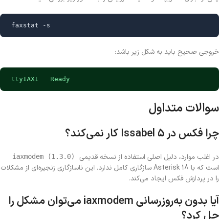
faxstat -s
خروجی صحیح باید به شکل زیر باشد:
ttyIAX1   Ready
سوالات متداول
چرا فکس در Issabel 5 کار نمی‌کند؟
در اغلب موارد، دلیل اصلی استفاده از نسخه قدیمی
iaxmodem (1.3.0)
است که با Asterisk 18 سازگاری کامل ندارد. این ناسازگاری زنجیره‌ای از مشکلات
را در پردازش فکس ایجاد می‌کند.
آیا بدون به‌روزرسانی iaxmodem می‌توان مشکل را
حل کرد؟