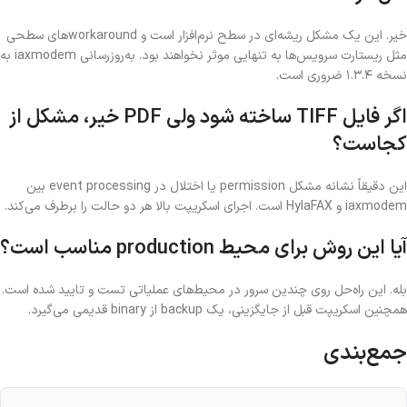
خیر. این یک مشکل ریشه‌ای در سطح نرم‌افزار است و workaroundهای سطحی
مثل ریستارت سرویس‌ها به تنهایی موثر نخواهند بود. به‌روزرسانی iaxmodem به
نسخه ۱.۳.۴ ضروری است.
اگر فایل TIFF ساخته شود ولی PDF خیر، مشکل از
کجاست؟
این دقیقاً نشانه مشکل permission یا اختلال در event processing بین
iaxmodem و HylaFAX است. اجرای اسکریپت بالا هر دو حالت را برطرف می‌کند.
آیا این روش برای محیط production مناسب است؟
بله. این راه‌حل روی چندین سرور در محیط‌های عملیاتی تست و تایید شده است.
همچنین اسکریپت قبل از جایگزینی، یک backup از binary قدیمی می‌گیرد.
جمع‌بندی