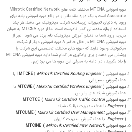
دوره آموزشی MTCNA مخفف کلمه های Mikrotik Certified Network
Associate است و یک دوره مقدماتی و در واقع دوره آموزشی پایه برای
ورود به دنیای تجهیزات زیرساخت شرکت میکروتیک می باشد. هر چند
استفاده از واژه مقدماتی کمی نادرست است اما از دوره MTCNA به عنوان
دریچه ورود شما به دنیای آموزش میکروتیک نام برده می شود ، غیر از
دوره آموزشی MTCNA در حال حاضر 8 دوره آموزشی دیگر از شرکت
میکروتیک وجود دارند که حوزه های مختلف تخصصی این شرکت را
پوشش می دهند و برای یادگیری هر کدام شما باید دوره آموزشی MTCNA
را یاد بگیرید ، در ادامه به معرفی این دوره ها می پردازیم :
دوره آموزشی
MikroTik Certified Routing Engineer
(
MTCRE
) | با
هدف
آموزش مسیریابی
دوره آموزشی
)
MikroTik Certified Wireless Engineer
(
MTCWE
با
هدف آموزش شبکه های وایرلس
دوره آموزشی
MikroTik Certified Traffic Control
(
MTCTCE
)
Engineer
با هدف مدیریت ترافیک شبکه
دوره آموزشی
MikroTik Certified User Management
(
MTCUME
)
Engineer
با هدف آموزش مدیریت کاربران
دوره آموزشی
MikroTik Certified Inter Network
(
MTCINE