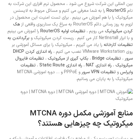
بین المللی این شرکت شروع می شود ، محصول نرم افزاری این شرکت به
نام
RouterOS
را به شما معرفی می کنیم و مسائل مربوط به لایسنس
میکروتیک را با هم آموزش می بینیم . برای تست امنیت این محصول در
لزوم به روز رسانی دائم RouterOS به سراغ یک سناریوی واقعی از
هک
کردن میکروتیک
می رویم ،
تنظیمات اولیه RouterOS
را آموزش می بینیم
و با ابزار NetInstall کار می کنیم . ریست کردن میکروتیک و
برگرداندن به
تنظیمات کارخانه
را یاد می گیریم ، میکروتیک را برای مسائل آموزشی بر
روی VMware Workstation نصب می کنیم ،
راه اندازی کردن DHCP
سرور
،
تنظیمات Bridge
،
بکاپ گیری از میکروتیک
،
تنظیمات فایروال
میکروتیک
،
راه اندازی NAT
،
راه اندازی Static Route
،
تنظیمات
وایرلس
و
تنظیمات VPN سرور
و PPPoE و … دوره اموزشی MTCNA
میکروتیک را به پایان می رسانیم.
منابع آموزشی مکمل دوره MTCNA
میکروتیک چه چیزهایی هستند؟
وب سایت توسینسو یکی از مراجع بزرگ فناوری اطلاعات و آموزش شبکه و