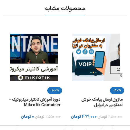
محصولات مشابه
-100%
-80%
ماژول ارسال پیامک خوش
دوره آموزش کانتینر میکروتیک –
آمدگویی در ایزابل
Mikrotik Container
499,000
تومان
0
تومان
2,500,000
تومان
2,550,000
تومان