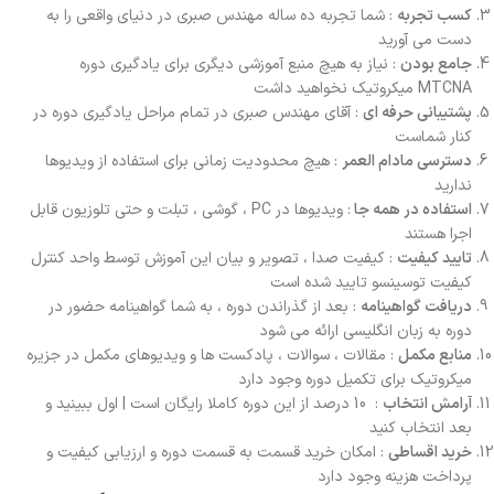
کسب تجربه
: شما تجربه ده ساله مهندس صبری در دنیای واقعی را به
دست می آورید
جامع بودن
: نیاز به هیچ منبع آموزشی دیگری برای یادگیری دوره
MTCNA میکروتیک نخواهید داشت
پشتیبانی حرفه ای
: آقای مهندس صبری در تمام مراحل یادگیری دوره در
کنار شماست
دسترسی مادام العمر
: هیچ محدودیت زمانی برای استفاده از ویدیوها
ندارید
استفاده در همه جا
: ویدیوها در PC ، گوشی ، تبلت و حتی تلوزیون قابل
اجرا هستند
تایید کیفیت
: کیفیت صدا ، تصویر و بیان این آموزش توسط واحد کنترل
کیفیت توسینسو تایید شده است
دریافت گواهینامه
: بعد از گذراندن دوره ، به شما گواهینامه حضور در
دوره به زبان انگلیسی ارائه می شود
منابع مکمل
: مقالات ، سوالات ، پادکست ها و ویدیوهای مکمل در جزیره
میکروتیک برای تکمیل دوره وجود دارد
آرامش انتخاب
: 10 درصد از این دوره کاملا رایگان است | اول ببینید و
بعد انتخاب کنید
خرید اقساطی
: امکان خرید قسمت به قسمت دوره و ارزیابی کیفیت و
پرداخت هزینه وجود دارد