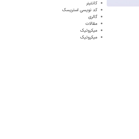
کانتینر
کد نویسی استریسک
گالری
مقالات
میکروتیک
میکروتیک