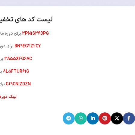
لیست کد های تخفیف
3PN1S36DPG
برای دوره مانیتورینگ Dude میکروت
BN9EG2Z2CY
برای دوره MTCRE میکروتیک برای 10 نفر
3A55XFG6AC
برای دوره
8L5FTUR61G
برای د
G19CNIZDZN
برای دوره E
لینک دور