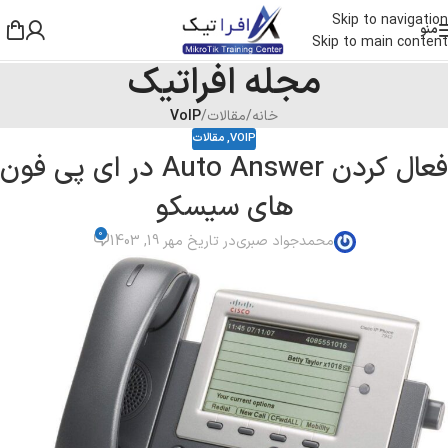
Skip to navigation
منو
Skip to main content
مجله افراتیک
خانه
/
مقالات
/
VoIP
VOIP
,
مقالات
فعال کردن Auto Answer در ای پی فون
های سیسکو
0
محمدجواد صبری
در تاریخ مهر 19, 1403