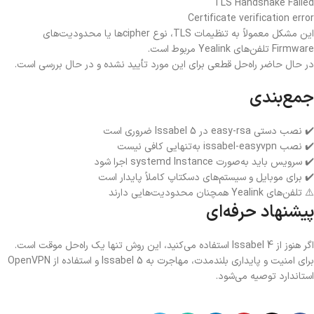
TLS Handshake Failed
Certificate verification error
این مشکل معمولاً به تنظیمات TLS، نوع cipherها یا محدودیت‌های
Firmware تلفن‌های Yealink مربوط است.
در حال حاضر راه‌حل قطعی برای این مورد تأیید نشده و در حال بررسی است.
جمع‌بندی
✔️ نصب دستی easy-rsa در Issabel 5 ضروری است
✔️ نصب issabel-easyvpn به‌تنهایی کافی نیست
✔️ سرویس باید به‌صورت systemd Instance اجرا شود
✔️ برای موبایل و سیستم‌های دسکتاپ کاملاً پایدار است
⚠️ تلفن‌های Yealink همچنان محدودیت‌هایی دارند
پیشنهاد حرفه‌ای
اگر هنوز از Issabel 4 استفاده می‌کنید، این روش تنها یک راه‌حل موقت است.
برای امنیت و پایداری بلندمدت، مهاجرت به Issabel 5 و استفاده از OpenVPN
استاندارد توصیه می‌شود.