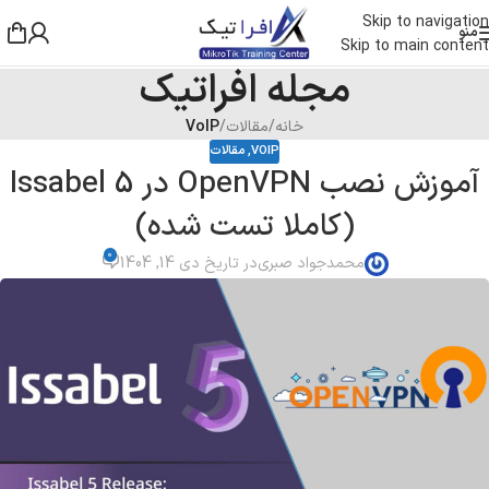
Skip to navigation
منو
Skip to main content
مجله افراتیک
خانه
/
مقالات
/
VoIP
VOIP
,
مقالات
آموزش نصب OpenVPN در Issabel 5
(کاملا تست شده)
0
محمدجواد صبری
در تاریخ دی 14, 1404