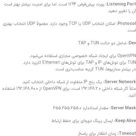
Listening Port:
پورت پیش‌فرض 1194 است، اما برای امنیت بیشتر بهتر است
آن را تغییر دهید.
Protocol:
امکان انتخاب UDP یا TCP وجود دارد. معمولاً UDP انتخاب بهتری
است.
Dev:
شامل دو حالت TUN و TAP
OpenVPN برای ایجاد شبکه خصوصی مجازی استفاده می‌شود.
TUN برای تونل‌های IP و TAP برای تونل‌های Ethernet کاربرد دارد.
در بیشتر سناریوها، TUN گزینه مناسب‌تری است.
Server Network:
یک رنج IP متفاوت از شبکه داخلی انتخاب کنید.
مثلاً اگر شبکه داخلی 192.168.2.0 است، برای OpenVPN از 192.168.80.0 استفاده
کنید.
Server Mask:
مقدار استاندارد 255.255.255.0
Keep Alive:
ارسال پینگ دوره‌ای برای حفظ ارتباط
Timeout:
زمان انتظار برای پاسخ