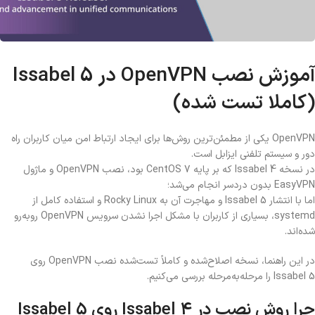
آموزش نصب OpenVPN در Issabel 5
(کاملا تست شده)
OpenVPN یکی از مطمئن‌ترین روش‌ها برای ایجاد ارتباط امن میان کاربران راه
دور و سیستم تلفنی ایزابل است.
در نسخه Issabel 4 که بر پایه CentOS 7 بود، نصب OpenVPN و ماژول
EasyVPN بدون دردسر انجام می‌شد؛
اما با انتشار Issabel 5 و مهاجرت آن به Rocky Linux و استفاده کامل از
systemd، بسیاری از کاربران با مشکل اجرا نشدن سرویس OpenVPN روبه‌رو
شده‌اند.
در این راهنما، نسخه اصلاح‌شده و کاملاً تست‌شده نصب OpenVPN روی
Issabel 5 را مرحله‌به‌مرحله بررسی می‌کنیم.
چرا روش نصب در Issabel 4 روی Issabel 5