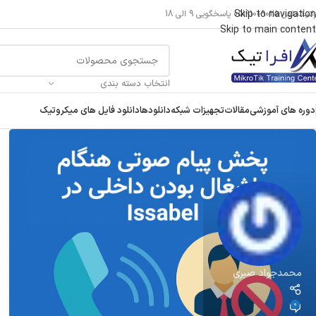
Skip to navigation
راتیک
تلفن 05191009025 پاسخگویی 9 الی 18
Skip to main content
انتخاب دسته بندی
دوره های آموزشی
مقالات
تجهیزات شبکه
دانلودها
دانلود فایل های میکروتیک
محمدجواد صبری
0