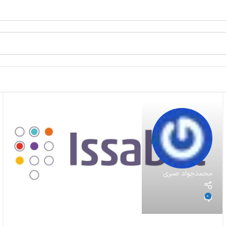
محمدجواد صبری
0