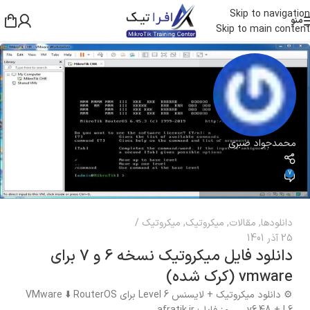
Skip to navigation
منو
Skip to main content
محمدجواد صبری
7
دانلودها
,
مقالات
,
میکروتیک
,
میکروتیک
25 آذر 1401
دانلود فایل میکروتیک نسخه 6 و 7 برای
vmware (کرک شده)
⚙️ دانلود میکروتیک + لایسنس Level 6 برای VMware ⬇️ RouterOS