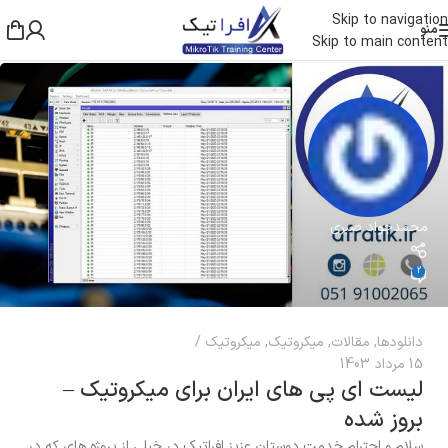
Skip to navigation
منو
Skip to main content
محمدجواد صبری
2
دانلودها
,
مقالات
,
میکروتیک
,
میکروتیک
15 مرداد 1403
لیست ای پی های ایران برای میکروتیک –
بروز شده
سلام و احترام خدمت دوستان عزیز افراتیک در خیلی از پروژه های که در