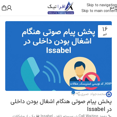
Skip to navigation
منو
Skip to main content
16
تیر
VOIP
,
کد نویسی استریسک
,
مقالات
0
محمدجواد صبری
پخش پیام صوتی هنگام اشغال بودن داخلی
در Issabel
📞 بهبود Call Waiting در سیستم تلفنی Issabel 🧩 یکی از مشکلات