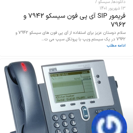
دانلودها
,
سیسکو
13 شهریور 1401
فریمور SIP آی پی فون سیسکو 7942 و
7962
سلام دوستان عزیز برای استفاده از آی پی فون های سیسکو 7942 و
7962 در یک سیستم ویپ با پروتکل سیپ می ت...
ادامه مطلب