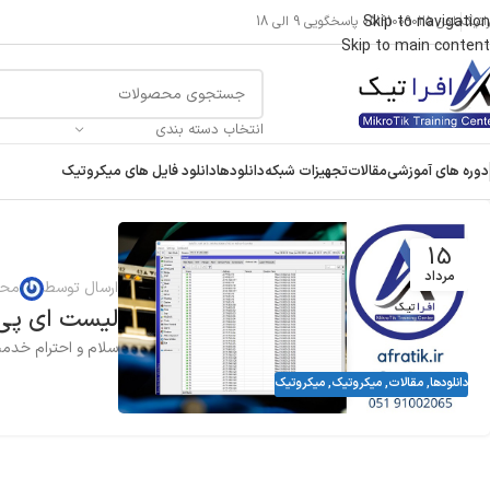
Skip to navigation
راتیک
تلفن 05191009025 پاسخگویی 9 الی 18
Skip to main content
انتخاب دسته بندی
دوره های آموزشی
مقالات
تجهیزات شبکه
دانلودها
دانلود فایل های میکروتیک
15
مرداد
ارسال توسط
محم
لیست ای پی 
سلام و احترام خدمت 
دانلودها
,
مقالات
,
میکروتیک
,
میکروتیک