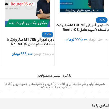
-60%
کاملترین آموزش MTCUME میکروتیک
با نسخه 7 سیتم عامل RouterOS
-60%
999,000
تومان
دوره آموزشی MTCRE میکروتیک با
2,500,000
تومان
نسخه 7 سیتم عامل RouterOS
خرید دوره از توسینسو
999,000
تومان
2,500,000
تومان
خرید دوره از توسینسو
بارگیری بیشتر محصولات
همیشه اولین نفر باشید! برای اطلاع از آخرین تخفیف‌ها و جدیدترین کالاها
در خبرنامه ثبت‌نام کنید.
تماس با ما