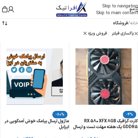
Skip to navigation
منو
Skip to main content
خانه
/
فروشگاه
پاکسازی فیلتر
فروش ویژه
-80%
-4%
کارت گرافیک RX 580 XFX 8GB
ماژول ارسال پیامک خوش آمدگویی در
GDDR5 یک هفته مهلت تست و ارسال
ایزابل
رایگان