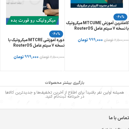
-60%
کاملترین آموزش MTCUME میکروتیک
با نسخه 7 سیتم عامل RouterOS
-60%
999,000
تومان
دوره آموزشی MTCRE میکروتیک با
2,500,000
تومان
نسخه 7 سیتم عامل RouterOS
خرید دوره از توسینسو
999,000
تومان
2,500,000
تومان
خرید دوره از توسینسو
بارگیری بیشتر محصولات
همیشه اولین نفر باشید! برای اطلاع از آخرین تخفیف‌ها و جدیدترین کالاها
در خبرنامه ثبت‌نام کنید.
تماس با ما