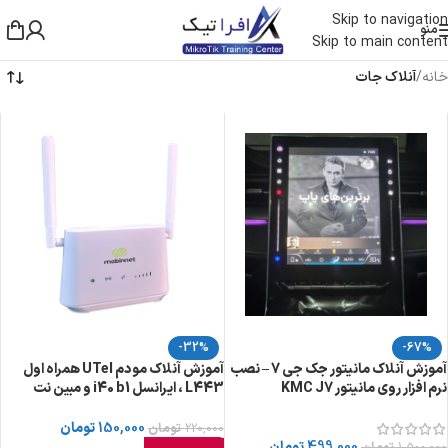
Skip to navigation
منو
Skip to main content
خانه
/
آنلاک جات
-32%
-67%
آموزش آنلاک مانیتور جک جی 7 – نصب
آموزش آنلاک مودم UTel همراه اول
نرم افزار روی مانیتور KMC J7
L443 ، ایرانسل i40 b1 و مبین نت
MN4200
150,000
تومان
220,000
تومان
499,000
تومان
1,500,000
تومان