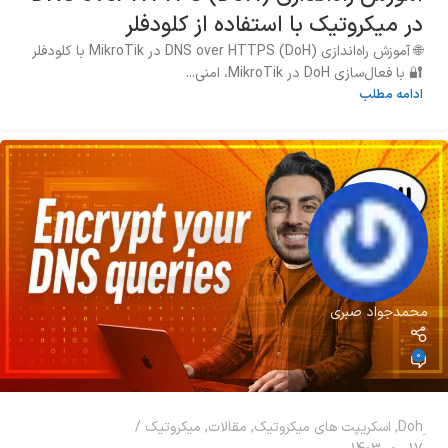
در میکروتیک با استفاده از کلودفلر
🌐 آموزش راه‌اندازی DNS over HTTPS (DoH) در MikroTik با کلودفلر
🔐 با فعال‌سازی DoH در MikroTik، امنی...
ادامه مطلب
محمدجواد صبری
0
,
اسکریپت های میکروتیک
,
مقالات
,
میکروتیک