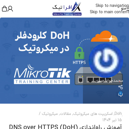
Skip to navigation
منو
Skip to main content
محمدجواد صبری
0
,
اسکریپت های میکروتیک
,
مقالات
,
میکروتیک
15 تیر 1404
آموزش راه‌اندازی DNS over HTTPS (DoH)