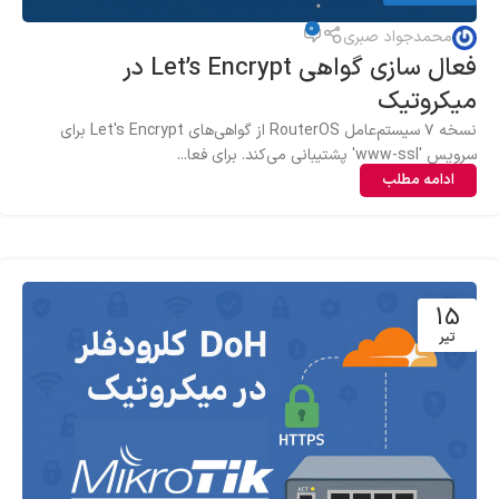
0
محمدجواد صبری
فعال سازی گواهی‌ Let’s Encrypt در
میکروتیک
نسخه ۷ سیستم‌عامل RouterOS از گواهی‌های Let's Encrypt برای
سرویس 'www-ssl' پشتیبانی می‌کند. برای فعا...
ادامه مطلب
15
تیر