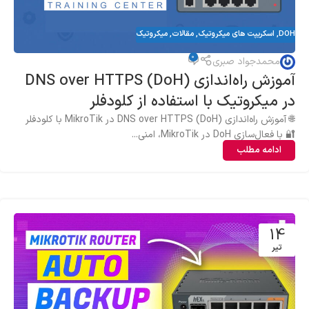
,
اسکریپت های میکروتیک
,
مقالات
,
میکروتیک
0
محمدجواد صبری
آموزش راه‌اندازی DNS over HTTPS (DoH)
در میکروتیک با استفاده از کلودفلر
🌐 آموزش راه‌اندازی DNS over HTTPS (DoH) در MikroTik با کلودفلر
🔐 با فعال‌سازی DoH در MikroTik، امنی...
ادامه مطلب
14
تیر