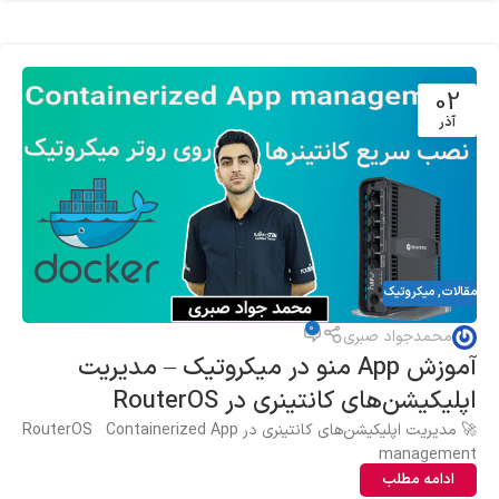
02
آذر
مقالات
,
میکروتیک
0
محمدجواد صبری
آموزش App منو در میکروتیک – مدیریت
اپلیکیشن‌های کانتینری در RouterOS
🚀 مدیریت اپلیکیشن‌های کانتینری در RouterOS Containerized App
management
ادامه مطلب