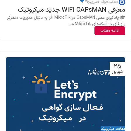
محمدجواد صبری
معرفی WiFi CAPsMAN جدید میکروتیک
🎓 یادگیری عملی CapsMAN در MikroTik اگر به دنبال مدیریت متمرکز
وای‌فای در شبکه‌های MikroTik ه...
ادامه مطلب
25
شهریور
مقالات
,
میکروتیک