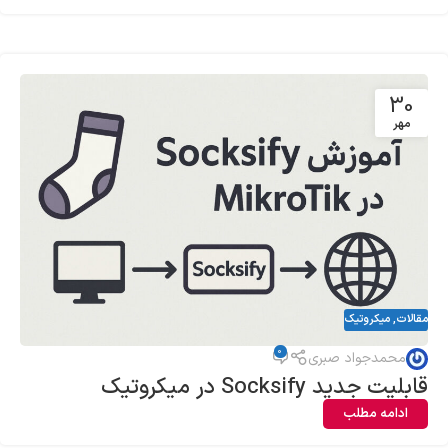
30
مهر
مقالات
,
میکروتیک
0
محمدجواد صبری
قابلیت جدید Socksify در میکروتیک
ادامه مطلب