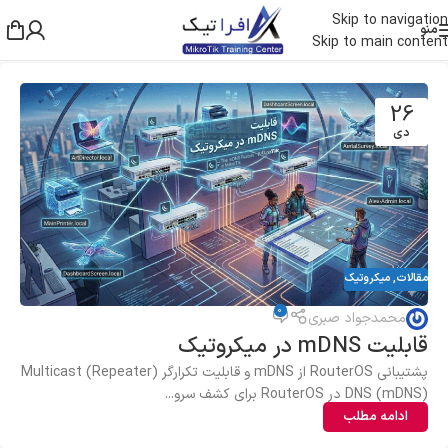
Skip to navigation
منو
Skip to main content
26
دی
مقالات
,
میکروتیک
0
محمدجواد صبری
قابلیت mDNS در میکروتیک
پشتیبانی RouterOS از mDNS و قابلیت تکرارگر (Repeater) Multicast
DNS (mDNS) در RouterOS برای کشف سرو...
ادامه مطلب