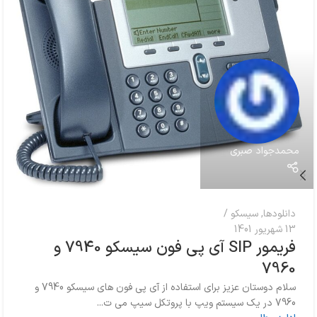
محمدجواد صبری
دانلودها
,
سیسکو
13 شهریور 1401
فریمور SIP آی پی فون سیسکو 7940 و
7960
سلام دوستان عزیز برای استفاده از آی پی فون های سیسکو 7940 و
7960 در یک سیستم ویپ با پروتکل سیپ می ت...