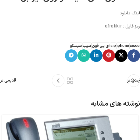
لینک دانلود
رمز فایل : afratik.ir
cisco
iphone
sip
ای پی فون
سیپ
سیسکو
جدیدتر
قدیمی تر
نوشته های مشابه